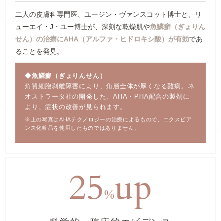
二人の皮膚科専門医、ユージン・ヴァンスコット博士と、リ
ューエイ・J・ユー博士が、深刻な乾燥肌や
魚鱗癬（ぎょりん
せん）の治療にAHA（アルファ・ヒドロキシ酸）が有効
であ
ることを発見。
◆魚鱗癬（ぎょりんせん）
角質細胞剥離障害により、角層全体が厚くなる難病。ネ
オストラータ社の開発した、AHA・PHA配合の製剤に
より、症状の改善が見られます。
※上の写真はAHAテクノロジーの治療によるもので、エクスビア
ンス化粧品を使用したものではありません。
25
up
%