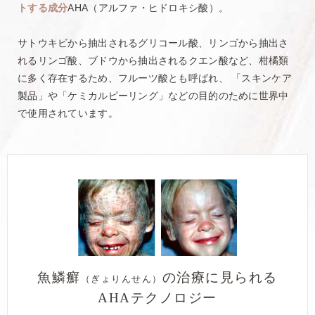
トする成分
AHA（アルファ・ヒドロキシ酸）。
サトウキビから抽出されるグリコール酸、リンゴから抽出さ
れるリンゴ酸、
ブドウから抽出されるクエン酸など、柑橘類
に多く存在するため、フルーツ酸とも呼ばれ、
「スキンケア
製品」や「ケミカルピーリング」などの目的のために世界中
で使用されています。
魚鱗癬
の
治療に見られる
（ぎょりんせん）
AHAテクノロジー