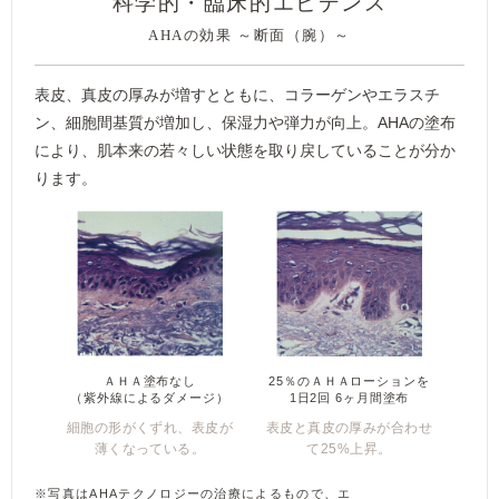
科学的・臨床的エビデンス
AHAの効果 ～断面（腕）～
表皮、真皮の厚みが増すとともに、コラーゲンやエラスチ
ン、細胞間基質が増加し、保湿力や弾力が向上。AHAの塗布
により、肌本来の若々しい状態を取り戻していることが分か
ります。
ＡＨＡ塗布なし
25％のＡＨＡローションを
（紫外線によるダメージ）
1日2回 6ヶ月間塗布
細胞の形がくずれ、
表皮が
表皮と真皮の厚みが
合わせ
薄くなっている。
て25%上昇。
※写真はAHAテクノロジーの治療によるもので、エ