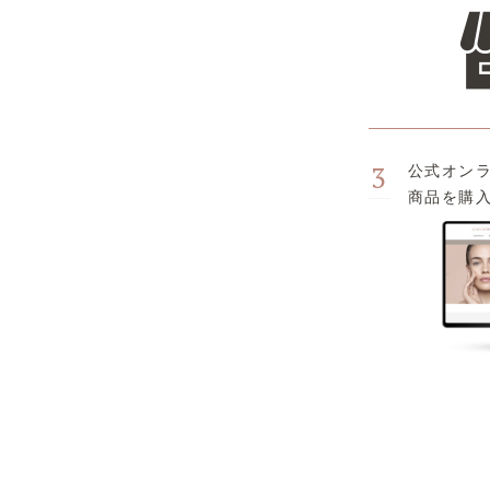
3
公式オン
商品を購