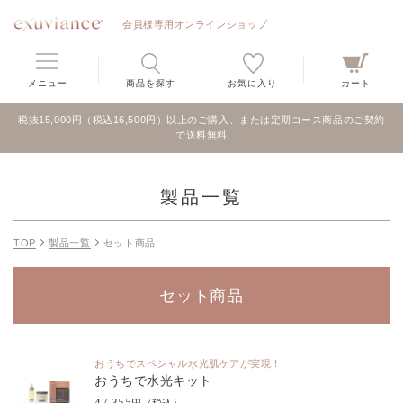
会員様専用オンラインショップ
メニュー
商品を探す
お気に入り
カート
税抜15,000円（税込16,500円）以上のご購入、または定期コース商品のご契約
で送料無料
製品一覧
TOP
製品一覧
セット商品
セット商品
おうちでスペシャル水光肌ケアが実現！
おうちで水光キット
47,355